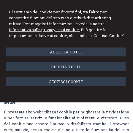
Bezzegato Rigoni Ranzato
Ci serviamo dei cookie per diversi fini, tra l'altro per
Lorenzin Pierobon
consentire funzioni del sito web e attività di marketing
mirate. Per maggiori informazioni, riveda la nostra
Network professionale
informativa sulla privacy e sui cookie.
Può gestire le
impostazioni relative ai cookie, cliccando su 'Gestisci Cookie'
Menu
ACCETTA TUTTI
Cookie Policy
RIFIUTA TUTTI
Cosa sono i cookie e come li usiamo
Un “
cookie”
è un file di testo che viene memorizzato su computer,
GESTISCI COOKIE
tablet, telefoni cellulari e su qualunque dispositivo utilizzato per
navigare in Internet, dove viene memorizzato per essere poi
ritrasmesso agli stessi siti alla successiva visita dello stesso
utente.
Il presente sito web utilizza i cookie per migliorare la navigazione
e per fornire servizi e funzionalità ai suoi utenti e visitatori. L’uso
dei cookie può essere limitato o disabilitato tramite il browser
web; tuttavia, senza cookie alcune o tutte le funzionalità del sito