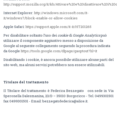
http://support.mozilla.org/it/kb/Attivare%20e%20disattivare%20i%20
Internet Explorer:
http://windows.microsoft.com/it-
it/windows7/block-enable-or-allow-cookies
Apple Safari:
https://support.apple.com/it-it/HT201265
Per disabilitare soltanto l’uso dei
cookie
di
Google Analytics
può
utilizzare il componente aggiuntivo messo a disposizione da
Google al seguente collegamento seguendo la procedura
indicata
da Google
https://tools.google.com/dlpage/gaoptout?hl=it
Disabilitando i cookie, è ancora possibile utilizzare alcune parti del
sito web, ma alcuni servizi potrebbero non essere utilizzabili.
Titolare del trattamento
Il Titolare del trattamento è Federica Bezzegato con sede in Via
Speronella Dalesmanina, 23/D – 35010 Borgoricco - Tel. 0499301501
fax 0499301501 - Email: bezzegatofederica@alice.it.