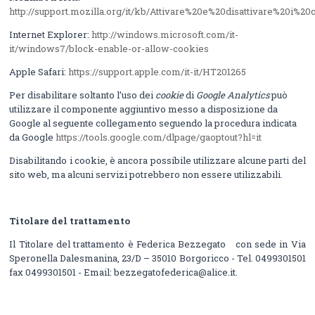
http://support.mozilla.org/it/kb/Attivare%20e%20disattivare%20i%20
Internet Explorer:
http://windows.microsoft.com/it-
it/windows7/block-enable-or-allow-cookies
Apple Safari:
https://support.apple.com/it-it/HT201265
Per disabilitare soltanto l’uso dei
cookie
di
Google Analytics
può
utilizzare il componente aggiuntivo messo a disposizione da
Google al seguente collegamento seguendo la procedura
indicata
da Google
https://tools.google.com/dlpage/gaoptout?hl=it
Disabilitando i cookie, è ancora possibile utilizzare alcune parti del
sito web, ma alcuni servizi potrebbero non essere utilizzabili.
Titolare del trattamento
Il Titolare del trattamento è Federica Bezzegato con sede in Via
Speronella Dalesmanina, 23/D – 35010 Borgoricco - Tel. 0499301501
fax 0499301501 - Email: bezzegatofederica@alice.it.