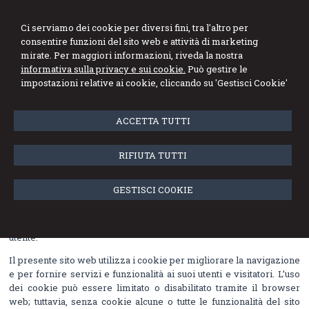
Bezzegato Rigoni Ranzato
Ci serviamo dei cookie per diversi fini, tra l'altro per
Lorenzin Pierobon
consentire funzioni del sito web e attività di marketing
mirate. Per maggiori informazioni, riveda la nostra
Network professionale
informativa sulla privacy e sui cookie.
Può gestire le
impostazioni relative ai cookie, cliccando su 'Gestisci Cookie'
Menu
ACCETTA TUTTI
Cookie Policy
RIFIUTA TUTTI
Cosa sono i cookie e come li usiamo
Un “
cookie”
è un file di testo che viene memorizzato su computer,
GESTISCI COOKIE
tablet, telefoni cellulari e su qualunque dispositivo utilizzato per
navigare in Internet, dove viene memorizzato per essere poi
ritrasmesso agli stessi siti alla successiva visita dello stesso
utente.
Il presente sito web utilizza i cookie per migliorare la navigazione
e per fornire servizi e funzionalità ai suoi utenti e visitatori. L’uso
dei cookie può essere limitato o disabilitato tramite il browser
web; tuttavia, senza cookie alcune o tutte le funzionalità del sito