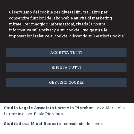
Bezzegato Rigoni Ranzato
Ci serviamo dei cookie per diversi fini, tra l'altro per
Lorenzin Pierobon
consentire funzioni del sito web e attività di marketing
mirate. Per maggiori informazioni, riveda la nostra
Network professionale
informativa sulla privacy e sui cookie.
Può gestire le
impostazioni relative ai cookie, cliccando su 'Gestisci Cookie'
Menu
ACCETTA TUTTI
Il network professionale
RIFIUTA TUTTI
Il Network è composto dai seguenti Studi:
Studio dr.ssa Federica Bezzegato
- commercialista e revisore
GESTISCI COOKIE
contabile
Studio dr.ssa Elena Rigoni
- commercialista e revisore contabile
Studio Legale Associato Lorenzin Pierobon
- avv. Maristella
Lorenzin e avv. Paola Pierobon
Studio dr.ssa Nicol Ranzato
- consulente del lavoro